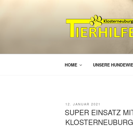
Zum
Inhalt
springen
HELFEN, W
TIERHILF
HOME
UNSERE HUNDEWI
VERÖFFENTLICHT
12. JANUAR 2021
AM
SUPER EINSATZ MI
KLOSTERNEUBUR