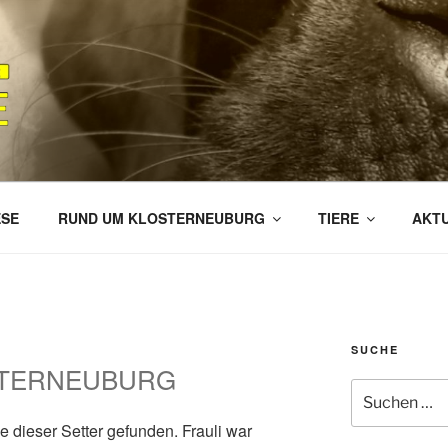
O HILFE GEBRAUCHT 
E KLOSTERNEUBURG
ESE
RUND UM KLOSTERNEUBURG
TIERE
AKT
SUCHE
STERNEUBURG
Suchen
nach:
 dieser Setter gefunden. Frauli war