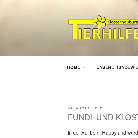
Zum
Inhalt
springen
HELFEN, W
TIERHILF
HOME
UNSERE HUNDEWI
VERÖFFENTLICHT
24. AUGUST 2020
AM
FUNDHUND KLO
In der Au, beim Happyland wurde